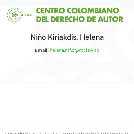
Niño Kiriakdis, Helena
Email:
helena.niñ
o@roclaw.co