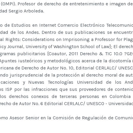
 (OMPI). Profesor de derecho de entretenimiento e imagen de
idad Sergio Arboleda.
 de Estudios en Internet Comercio Electrónico Telecomunic
sidad de los Andes. Dentro de sus publicaciones se encuentr
al Rights: Considerations on Imprisoning a Professor for Plag
cy Journal, University of Washington School of Law]; El derec
gramas publicitarios [Coautor, 2011 Derecho & TIC 10.0 ?GEC
Apuntes iusteóricos y metodológicos acerca de la dicotomía 
ricana de Derecho de Autor No. 10, Editorial CERLALC/ UNESC
ndo jurisprudencial de la protección al derecho moral de auto
caciones y Nuevas Tecnologías Universidad de los Ande
los ISP por las infracciones que sus proveedores de conteni
los derechos conexos de terceras personas en Colombia 
echo de Autor No. 6 Editorial CERLALC/ UNESCO - Universidad
omo Asesor Senior en la Comisión de Regulación de Comuni