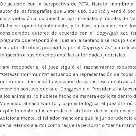
De acuerdo con la perspectiva de PETA, Naruto –nombre al
autor de las fotografías que Slater usó, publicó y vendió por
clara violación a los derechos patrimoniales y morales de Na
Slater se opone tajantemente, y lo hace afirmando que l
considerados autores de acuerdo con el
Copyrigth Act
. T
pregunta que respondió el juez en la sentencia se redujo a d
ser autor de obras protegidas por el
Copyright Act
para efect
infracción a sus derechos ante las autoridades judiciales.
Para responderla, el juez siguió el razonamiento expuest
“Cetacen Community” actuando en representación de todas l
del mundo demandó la violación de varias leyes relativas a
mención sostuvo que si el Congreso o el Presidente hubiesen
a los animales, lo hubiese hecho de manera explícita dentro 
Volviendo al caso Naruto y bajo esta lógica, el juez afirmó
explícitamente a los animales el atributo de ser autores y po
Adicionalmente, el fallador menciona que la jurisprudencia 
se ha referido a autor como “aquella persona” o “ser humano”