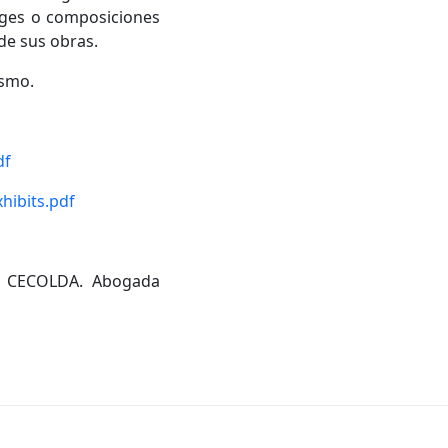
llages o composiciones
de sus obras.
ismo.
df
hibits.pdf
ia CECOLDA. Abogada