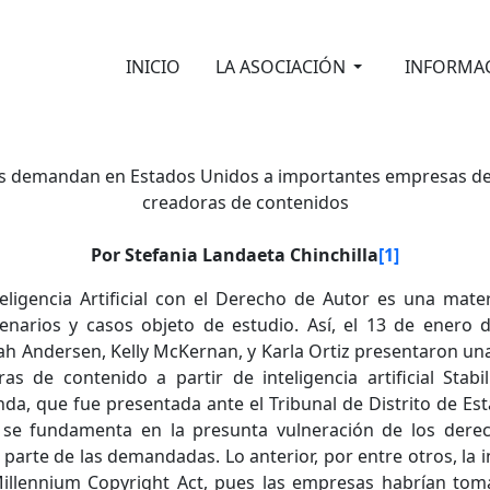
INICIO
LA ASOCIACIÓN
INFORMA
cas demandan en Estados Unidos a importantes empresas de in
creadoras de contenidos
Por Stefania Landaeta Chinchilla
[1]
teligencia Artificial con el Derecho de Autor es una mat
narios y casos objeto de estudio. Así, el 13 de enero d
arah Andersen, Kelly McKernan, y Karla Ortiz presentaron u
 de contenido a partir de inteligencia artificial Stabil
da, que fue presentada ante el Tribunal de Distrito de Est
, se fundamenta en la presunta vulneración de los dere
r parte de las demandadas. Lo anterior, por entre otros, la i
 Millennium Copyright Act, pues las empresas habrían to