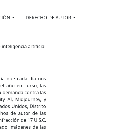
CIÓN
DERECHO DE AUTOR
teligencia artificial
eria que cada día nos
el año en curso, las
na demanda contra las
ity AI, Midjourney, y
ados Unidos, Distrito
chos de autor de las
nfracción de 17 U.S.C.
mado imágenes de las