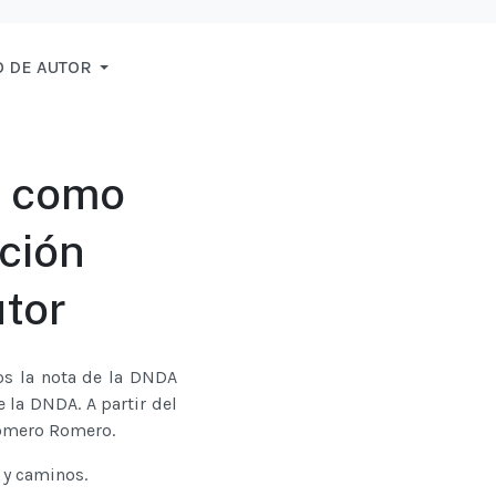
 DE AUTOR
a como
cción
tor
os la nota de la DNDA
e la DNDA. A partir del
Romero Romero.
 y caminos.