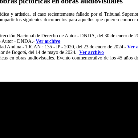
bras pictóricas en obras audiovisuales
ica y artística, el caso recientemente fallado por el Tribunal Superi
mpartir los siguientes documentos para aquellos que quieren conocer 
a Dirección Nacional de Derecho de Autor - DNDA, del 30 de enero de 2
de Autor - DNDA.-
Ver archivo
nidad Andina - TJCAN : 135 - IP - 2020, del 23 de enero de 2024 -
Ver 
rior de Bogotá, del 14 de mayo de 2024.-
Ver archivo
cas en obras audiovisuales. Evento conmemorativo de los 45 años de