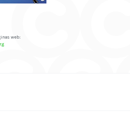
ginas web:
rg