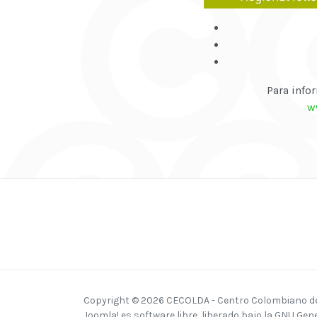
Para info
w
Copyright © 2026 CECOLDA - Centro Colombiano del
Joomla!
es software libre, liberado bajo la
GNU Gener