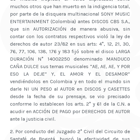
muchos otros que han muerto en la indigencia total,
por parte de la disquera multinacional SONY MUSIC
ENTERTAINMENT (Colombia) antes DISCOS CBS S.A.,
que sin AUTORIZACIÓN de manera abusiva, sin
contar con los contratos respectivos violó la ley de
derechos de autor 23/82 en sus arts: 4°, 12, 21, 30,
76, 77, 106, 138, 176 y 183 fijó sobre el disco LARGA
DURACIÓN N° 14002250 denominado MANDUCO
CAÑA DULCE sus temas musicales “AE, AE, AE, Y POR
ESO LA DEJE” Y, EL AMOR Y EL DESAMOR”
vendiéndolos en Colombia y en todo el mundo sin
darle NI UN PESO al AUTOR en DISCOS y CASETTES
desde la fecha de su prensaje, se vio precisado
conforme lo establecen los arts. 2° y 61 de la C.N. a
acudir en ACCIÓN DE PAGO por DERECHOS DE AUTOR
ante la justicia civil.
2. Por conducto del Juzgado 2° Civil del Circuito de
Santafé de Bogotá, buscó la efectividad de sus