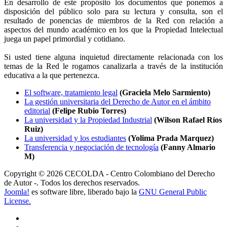
En desarrollo de este propósito los documentos que ponemos a
disposición del público solo para su lectura y consulta, son el
resultado de ponencias de miembros de la Red con relación a
aspectos del mundo académico en los que la Propiedad Intelectual
juega un papel primordial y cotidiano.
Si usted tiene alguna inquietud directamente relacionada con los
temas de la Red le rogamos canalizarla a través de la institución
educativa a la que pertenezca.
El software, tratamiento legal
(Graciela Melo Sarmiento)
La gestión universitaria del Derecho de Autor en el ámbito
editorial
(Felipe Rubio Torres)
La universidad y la Propiedad Industrial
(Wilson Rafael Ríos
Ruiz)
La universidad y los estudiantes
(Yolima Prada Marquez)
Transferencia y negociación de tecnología
(Fanny Almario
M)
Copyright © 2026 CECOLDA - Centro Colombiano del Derecho
de Autor -. Todos los derechos reservados.
Joomla!
es software libre, liberado bajo la
GNU General Public
License.