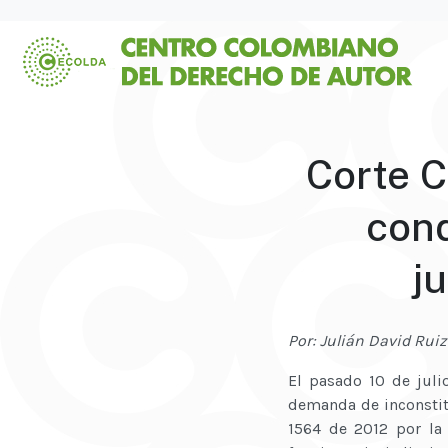
Corte C
cond
j
Por: Julián David Rui
El pasado 10 de juli
demanda de inconstituc
1564 de 2012 por la 