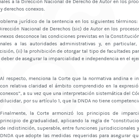
nales a la Dirección Nacional de Derecho de Autor en los pro
 y derechos conexos.
roblema jurídico de la sentencia en los siguientes términos
 Dirección Nacional de Derechos (sic) de Autor en los proceso
onexos desconoce las condiciones previstas en la Constitución
onales a las autoridades administrativas y, en particular
isión, (ii) la prohibición de otorgar tal tipo de facultades p
 el deber de asegurar la imparcialidad e independencia en el eje
Al respecto, menciona la Corte que la normativa andina e in
con relativa claridad el ámbito comprendido en la expresi
conexos”, a su vez que una interpretación sistemática del C
dilucidar, por su artículo 1, que la DNDA no tiene competenci
Finalmente, la Corte armonizó los principios de imparc
principio de gradualidad, aplicando la regla de “constituci
de indistinción, superable, entre funciones jurisdiccionales y
DNDA que adopte las medidas requeridas para asegurar que