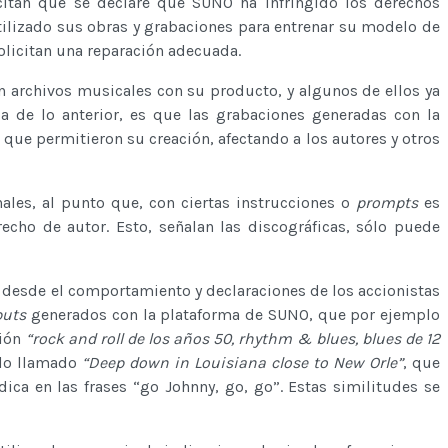
itan que se declare que SUNO ha infringido los derechos
tilizado sus obras y grabaciones para entrenar su modelo de
olicitan una reparación adecuada.
 archivos musicales con su producto, y algunos de ellos ya
ia de lo anterior, es que las grabaciones generadas con la
ue permitieron su creación, afectando a los autores y otros
ales, al punto que, con ciertas instrucciones o
prompts
es
echo de autor. Esto, señalan las discográficas, sólo puede
desde el comportamiento y declaraciones de los accionistas
puts
generados con la plataforma de SUNO, que por ejemplo
ción
“rock and roll de los años 50, rhythm & blues, blues de 12
ado llamado
“Deep down in Louisiana close to New Orle”
, que
dica en las frases “go Johnny, go, go”. Estas similitudes se