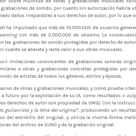
or sobre multitud de obras y grabaciones musicales solic
 grabaciones de sonido, por cuanto sin autorización habría u
rado daños irreparables a sus derechos de autor, por lo que s
SUNO ha impulsado que más de 10.000.000 de usuarios generen
reaming
con más de 2.000.000 de
streams
. La consecuenc
las grabaciones de sonido protegidas por derecho de autor q
r cuanto se abarata y resta valor a sus obras musicales.
cir imitaciones convincentes de grabaciones sonoras origin
similares a obras y grabaciones concretas protegidas por der
ido de artistas de todos los géneros, estilos y épocas.
ivo de obras y grabaciones musicales, y como prueba citan 
a futuro por la explotación de su IA, como resultados o
out
uyos derechos de autor son propiedad de UMG). Con la instruc
guitarrista y la letra del original”
, produciendo un result
co del estribillo del original, y utiliza la misma forma meló
ituras del archivo de SUNO y de la grabación original.