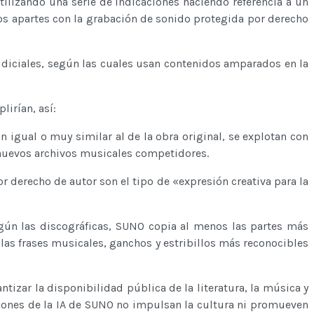
lizando una serie de indicaciones haciendo referencia a un
rios apartes con la grabación de sonido protegida por derecho
judiciales, según las cuales usan contenidos amparados en la
irían, así:
in igual o muy similar al de la obra original, se explotan con
r nuevos archivos musicales competidores.
r derecho de autor son el tipo de «expresión creativa para la
según las discográficas, SUNO copia al menos las partes más
as frases musicales, ganchos y estribillos más reconocibles
antizar la disponibilidad pública de la literatura, la música y
ciones de la IA de SUNO no impulsan la cultura ni promueven