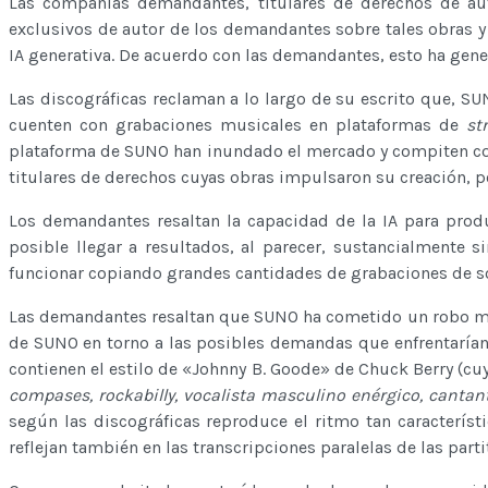
Las compañías demandantes, titulares de derechos de aut
exclusivos de autor de los demandantes sobre tales obras y
IA generativa. De acuerdo con las demandantes, esto ha gene
Las discográficas reclaman a lo largo de su escrito que, 
cuenten con grabaciones musicales en plataformas de
st
plataforma de SUNO han inundado el mercado y compiten con 
titulares de derechos cuyas obras impulsaron su creación, po
Los demandantes resaltan la capacidad de la IA para produ
posible llegar a resultados, al parecer, sustancialmente 
funcionar copiando grandes cantidades de grabaciones de son
Las demandantes resaltan que SUNO ha cometido un robo mas
de SUNO en torno a las posibles demandas que enfrentarían 
contienen el estilo de «Johnny B. Goode» de Chuck Berry (c
compases, rockabilly, vocalista masculino enérgico, cantante 
según las discográficas reproduce el ritmo tan característi
reflejan también en las transcripciones paralelas de las part