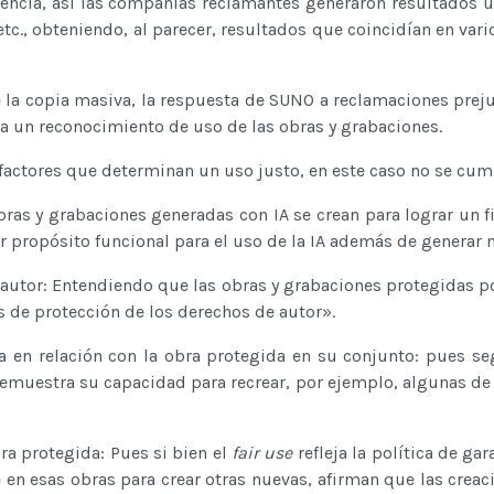
ncia, así las compañías reclamantes generaron resultados uti
, etc., obteniendo, al parecer, resultados que coincidían en va
de la copia masiva, la respuesta de SUNO a reclamaciones pre
ca un reconocimiento de uso de las obras y grabaciones.
actores que determinan un uso justo, en este caso no se cumpl
s obras y grabaciones generadas con IA se crean para lograr un f
tir propósito funcional para el uso de la IA además de genera
e autor: Entendiendo que las obras y grabaciones protegidas po
s de protección de los derechos de autor».
zada en relación con la obra protegida en su conjunto: pues 
muestra su capacidad para recrear, por ejemplo, algunas de l
bra protegida: Pues si bien el
fair use
refleja la política de gar
 en esas obras para crear otras nuevas, afirman que las crea