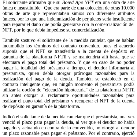
El solicitante afirmaba que su
Bored Ape NFT
era una obra de arte
única e insustituible. Que era parte de una colección de otras 10.000
obras de arte que representaban simios con diferentes atributos
únicos, por lo que una indemnización de perjuicios sería insuficiente
para reparar el daño que podía generarse con la comercialización del
NFT, por lo que debía impedirse su comercialización.
También sostuvo el solicitante de la medida cautelar, que se habían
incumplido los términos del contrato convenido, pues el acuerdo
suponía que el NFT se transferiría a la cuenta de depósito en
garantía de la plataforma NFTfi y se mantendría allí hasta que se
efectuara el pago total del préstamo. Y que en caso de no poder
pagar la totalidad del préstamo a tiempo, el deudor informaría al
prestamista, quien debía otorgar prórrogas razonables para la
realización del pago de la deuda. También se estableció en el
contrato inteligente que, en ningún momento el prestamista podía
utilizar la opción de "ejecución hipotecaria" de la plataforma NFTfi
sin antes otorgar al reclamante oportunidades razonables para
realizar el pago total del préstamo y recuperar el NFT de la cuenta
de depósito en garantía de la plataforma.
Indicó el solicitante de la medida cautelar que el prestamista, una vez
venció el plazo para pagar la deuda, al ver que el deudor no había
pagado y actuando en contra de lo convenido, no otorgó al deudor
un plazo razonable para pagar el préstamo. Por el contrario, ejerció