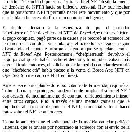
la opción “ejecución hipotecaria” y trasladó el NFT desde la cuenta
de depósito de NFTfi hacia su billetera personal. Hay que resaltar
que la plataforma NFTfi permitía hacer este movimiento y que por
ello había sido necesario firmar un contrato inteligente.
El deudor aferrado a la esperanza de que el acreedor
"chefpierre.eth" le devolvería el NFT de
Bored Ape
una vez hiciera
el pago completo, pagó parte de la deuda y le recordó al acreedor los
términos del acuerdo. Sin embargo, el acreedor se negó a seguir
discutiendo el asunto e informó al deudor que se quedaría con el
NFT de Bored Ape
. Posteriormente, “chefpierre.eth” devolvió el
pago parcial que le había hecho el deudor y le impidió realizar más
pagos. Desde entonces, el solicitante de la medida cautelar descubrió
que “chefpierre.eth” había puesto a la venta el Bored Ape NFT en
OpenSea (un mercado de NFT en línea).
Ante el escenario planteado el solicitante de la medida, requirió al
Tribunal para que protegiera su derecho de propiedad sobre el NFT
con ocasión de incumplimiento de contrato, enriquecimiento injusto,
entre otros cargos. Ello, a través de una medida cautelar que le
impidiera al acreedor disponer del NFT, comercializarlo o hacer
tratos sobre el NFT con terceros.
Llama la atención que el solicitante de la medida cautelar pidió al
Tribunal, que se tuviera por notificado al acreedor con el envío de la