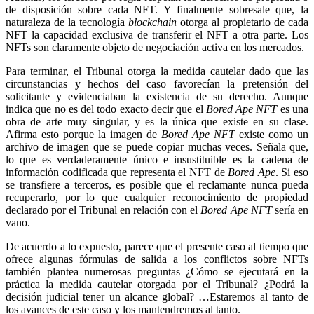
de disposición sobre cada NFT. Y finalmente sobresale que, la
naturaleza de la tecnología
blockchain
otorga al propietario de cada
NFT la capacidad exclusiva de transferir el NFT a otra parte. Los
NFTs son claramente objeto de negociación activa en los mercados.
Para terminar, el Tribunal otorga la medida cautelar dado que las
circunstancias y hechos del caso favorecían la pretensión del
solicitante y evidenciaban la existencia de su derecho. Aunque
indica que no es del todo exacto decir que el
Bored Ape NFT
es una
obra de arte muy singular, y es la única que existe en su clase.
Afirma esto porque la imagen de
Bored Ape NFT
existe como un
archivo de imagen que se puede copiar muchas veces. Señala que,
lo que es verdaderamente único e insustituible es la cadena de
información codificada que representa el NFT de
Bored Ape
. Si eso
se transfiere a terceros, es posible que el reclamante nunca pueda
recuperarlo, por lo que cualquier reconocimiento de propiedad
declarado por el Tribunal en relación con el
Bored Ape NFT
sería en
vano.
De acuerdo a lo expuesto, parece que el presente caso al tiempo que
ofrece algunas fórmulas de salida a los conflictos sobre NFTs
también plantea numerosas preguntas ¿Cómo se ejecutará en la
práctica la medida cautelar otorgada por el Tribunal? ¿Podrá la
decisión judicial tener un alcance global? …Estaremos al tanto de
los avances de este caso y los mantendremos al tanto.