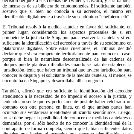
decisión del juez a sus cuentas de Twitter y Discord, y a la bandeja
de mensajes de su billetera de criptomonedas. El solicitante también
sostuvo que si bien no conocía a su acreedor, el mismo era
identificable digitalmente a través de su seudónimo “chefpierre.eth”.
El Tribunal resolvió la medida cautelar en favor del solicitante, en
primer lugar, considerando los aspectos procesales de si era
competente la justicia de Singapur para resolver la cautela y si era
suficiente la identificación del acreedor a través de su seudónimo en
plataformas digitales. Sobre estas cuestiones, el Tribunal decidió
declarar que sí era competente territorialmente para conocer el caso,
porque si bien la naturaleza descentralizada de las cadenas de
bloques puede plantear dificultades cuando se trata de establecer la
jurisdicción, tenía que haber un tribunal que tuviera jurisdicción para
conocer la disputa y el solicitante de la medida cautelar, al menos, se
encontraba en Singapur y desarrollaba allí su negocio.
También, afirmó que era suficiente la identificación del acreedor
atendiendo a la necesidad de no impedir el acceso a la justicia, y
teniendo presente que es perfectamente posible haber celebrado un
contrato con otra persona en línea, en el que ambas partes han
ocultado sus verdaderas identidades utilizando seudónimos. Luego,
no se debe negar la posibilidad de conocer de medidas cautelares o
demandas, por el sólo hecho de no conocer la identidad real de la
contraparte de forma completa, siendo que habían suficientes datos
digitales que hacían al acreedor una persona identificable, y el