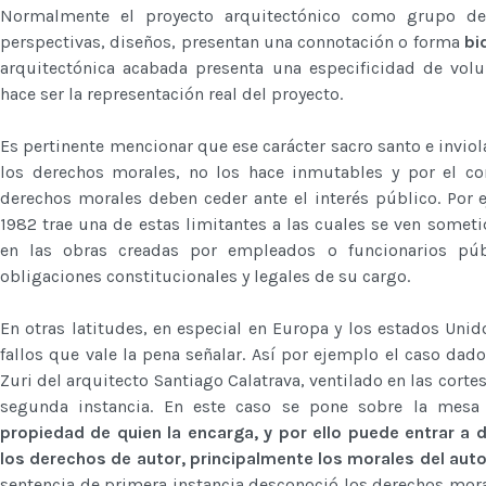
Normalmente el proyecto arquitectónico como grupo de
perspectivas, diseños, presentan una connotación o forma
bi
arquitectónica acabada presenta una especificidad de vo
hace ser la representación real del proyecto.
Es pertinente mencionar que ese carácter sacro santo e inviol
los derechos morales, no los hace inmutables y por el co
derechos morales deben ceder ante el interés público. Por e
1982 trae una de estas limitantes a las cuales se ven somet
en las obras creadas por empleados o funcionarios pú
obligaciones constitucionales y legales de su cargo.
En otras latitudes, en especial en Europa y los estados Uni
fallos que vale la pena señalar. Así por ejemplo el caso da
Zuri del arquitecto Santiago Calatrava, ventilado en las cortes
segunda instancia. En este caso se pone sobre la mes
propiedad de quien la encarga, y por ello puede entrar a d
los derechos de autor, principalmente los morales del auto
sentencia de primera instancia desconoció los derechos moral