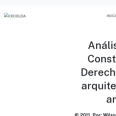
INIC
Análi
Consti
Derecho
arquite
ar
© 2011, Por: Wils