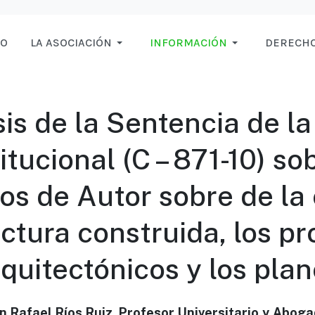
IO
LA ASOCIACIÓN
INFORMACIÓN
DERECHO
sis de la Sentencia de la
tucional (C – 871-10) so
s de Autor sobre de la
ctura construida, los p
quitectónicos y los pla
on Rafael Ríos Ruiz, Profesor Universitario y Aboga