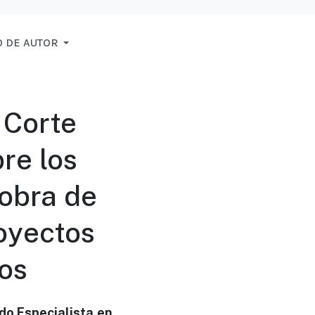
 DE AUTOR
 Corte
bre los
 obra de
royectos
nos
do Especialista en