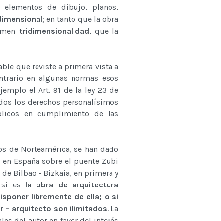
 elementos de dibujo, planos,
dimensional
; en tanto que la obra
lumen
tridimensionalidad
, que la
able que reviste a primera vista a
ntrario en algunas normas esos
jemplo el Art. 91 de la ley 23 de
idos los derechos personalísimos
blicos en cumplimiento de las
dos de Norteamérica, se han dado
do en España sobre el puente Zubi
 de Bilbao - Bizkaia, en primera y
a si es
la obra de arquitectura
isponer libremente de ella; o si
r – arquitecto son ilimitados
. La
es del autor en favor del interés