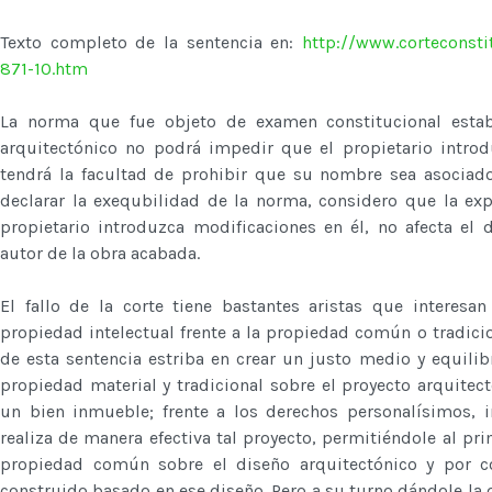
Texto completo de la sentencia en:
http://www.corteconstit
871-10.htm
La norma que fue objeto de examen constitucional estab
arquitectónico no podrá impedir que el propietario introd
tendrá la facultad de prohibir que su nombre sea asociado 
declarar la exequbilidad de la norma, considero que la ex
propietario introduzca modificaciones en él, no afecta el
autor de la obra acabada.
El fallo de la corte tiene bastantes aristas que interesa
propiedad intelectual frente a la propiedad común o tradicion
de esta sentencia estriba en crear un justo medio y equilib
propiedad material y tradicional sobre el proyecto arquit
un bien inmueble; frente a los derechos personalísimos, 
realiza de manera efectiva tal proyecto, permitiéndole al pr
propiedad común sobre el diseño arquitectónico y por c
construido basado en ese diseño. Pero a su turno dándole la 