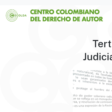
Tert
Judici