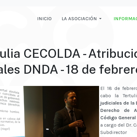
INICIO
LA ASOCIACIÓN
INFORMA
ulia CECOLDA - Atribuc
ales DNDA - 18 de febre
El 18 de febrer
cabo la Tertu
judiciales de la
Derecho de A
Código General 
a cargo del Dr. 
Subdirect